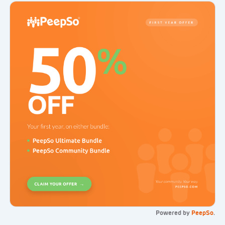
Powered by
PeepSo
.