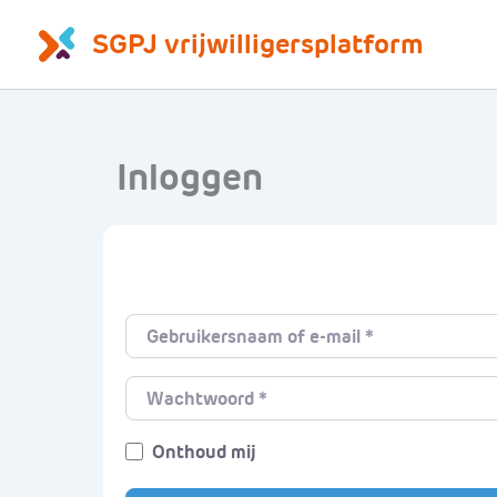
Ga
SGPJ vrijwilligersplatform
naar
de
inhoud
Inloggen
Gebruikersnaam of e-mail
*
Wachtwoord
*
Onthoud mij