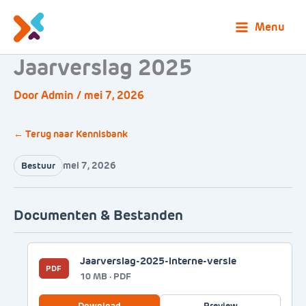
Ga
naar
Menu
de
Jaarverslag 2025
inhoud
Door
Admin
/
mei 7, 2026
← Terug naar Kennisbank
mei 7, 2026
Bestuur
Documenten & Bestanden
Jaarverslag-2025-interne-versie
PDF
10 MB · PDF
Download
Preview