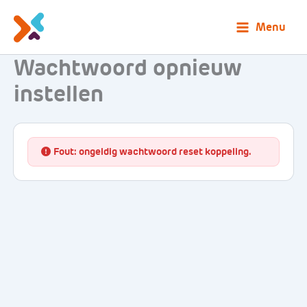
Ga
naar
Menu
de
Wachtwoord opnieuw
inhoud
instellen
Fout
: ongeldig wachtwoord reset koppeling.